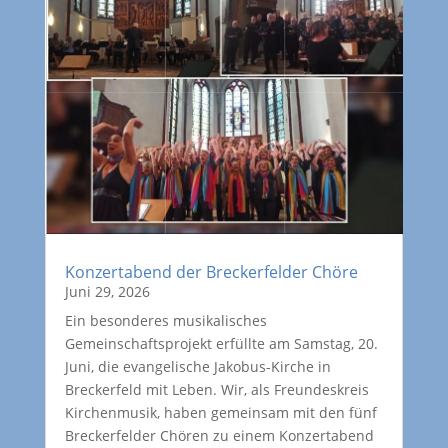
Konzertabend der Breckerfelder Chöre
Juni 29, 2026
Ein besonderes musikalisches
Gemeinschaftsprojekt erfüllte am Samstag, 20.
Juni, die evangelische Jakobus-Kirche in
Breckerfeld mit Leben. Wir, als Freundeskreis
Kirchenmusik, haben gemeinsam mit den fünf
Breckerfelder Chören zu einem Konzertabend