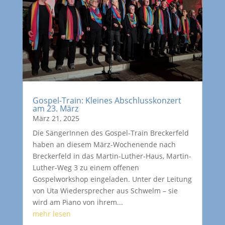
Gospel-Train: Kleines Abschlusskonzert
am 23. März
März 21, 2025
Die SängerInnen des Gospel-Train Breckerfeld
haben an diesem März-Wochenende nach
Breckerfeld in das Martin-Luther-Haus, Martin-
Luther-Weg 3 zu einem offenen
Gospelworkshop eingeladen. Unter der Leitung
von Uta Wiedersprecher aus Schwelm – sie
wird am Piano von ihrem...
mehr lesen